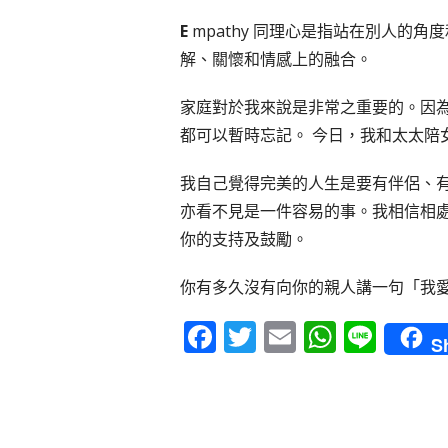
E
mpathy 同理心是指站在別人的
解、關懷和情感上的融合。
家庭對於我來說是非常之重要的。因
都可以暫時忘記。 今日，我和太太
我自己覺得完美的人生是要有伴侶、
亦看不見是一件容易的事。我相信相
你的支持及鼓勵。
你有多久沒有向你的親人講一句「我
F
T
E
W
Li
S
a
w
m
h
n
c
it
ai
a
e
e
te
l
ts