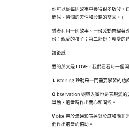
你可以從每則故事中獲得很多啟發。
問候、憐憫的天性和聆聽的雙耳。」
編者利用一則故事、一份感動閃耀著
份：親愛的孩子；第二部份：親愛的
讀後感：
愛的英文是
LOVE
，我們看看每一個開
L
istening 聆聽是一門需要學習
O
bservation 觀察入微也是
舉動，適當時作出關心和問候。
V
oice 善於溝通和表達對於庭和
們作出適當的協助。