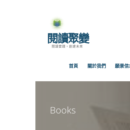
跳
至
主
要
閱讀聚變
內
容
閱讀實踐。創建未來
首頁
關於我們
願景信
Books