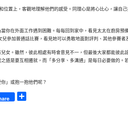
角度和位置上，客觀地理解他們的感受。同理心是將心比心，讓自
為當你在外面工作遇到困難。每每回到家中，看見太太在廚房預
陪女兒參加普通話比賽，看見她可以勇敢地面對評判、其他參賽者
有兒女。雖然，彼此相處有時會意見不一，但最後大家都能彼此
處之道是要互相遷就，而「多分享、多溝通」是每日必要做的。
愛你」或抱一抱他們呢？
S
hare
h
a
re