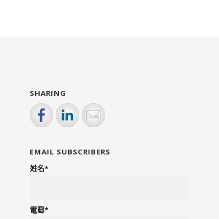
SHARING
EMAIL SUBSCRIBERS
姓名*
電郵*