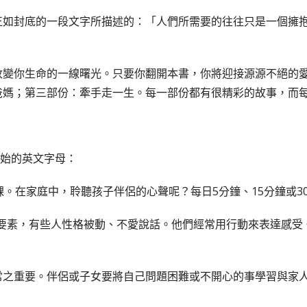
正如封底的一段文字所描述的：「人們所需要的往往只是一個擁
改變你生命的一線曙光。只要你翻開本書，你將迎接源源不絕的
爸媽；第三部份：牽手走一生。每一部份都有很精彩的故事，而
始的英文字母：
的功課。在家庭中，聆聽孩子伴侶的心聲呢？每日5分鐘、15分鐘或
表現愛的要素，有些人性格被動、不愛說話。他們經常用行動來表達
諧非常之重要。伴侶或子女要將自己問題困難或不開心的事學習與家