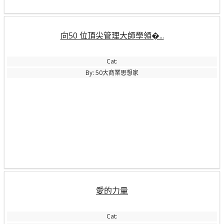
向50 位頂尖管理大師學領�...
Cat:
By: 50大商業思想家
愛的力量
Cat: