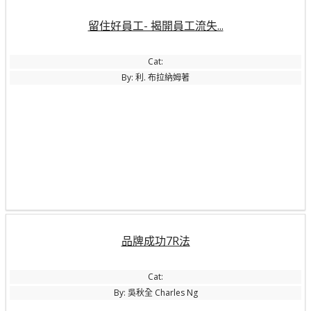
留住好員工- 揭開員工流失...
Cat:
By: 利. 布拉納姆著
品牌成功7R法
Cat:
By: 吳秋全 Charles Ng