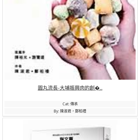
圓丸流長-大埔振興肉的創�...
Cat: 傳承
By: 陳淑君，鄭柏禮