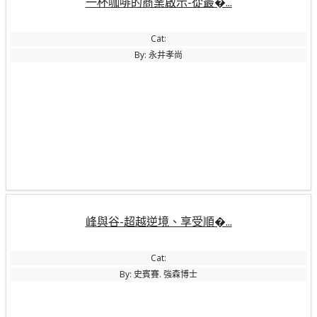
一杯咖啡的商業啟示-從最�...
Cat:
By: 永井孝尚
峰與谷-超越逆境、享受順�...
Cat:
By: 史賓賽. 強森博士