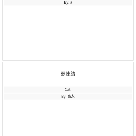
By: a
弱連結
Cat:
By: 高永