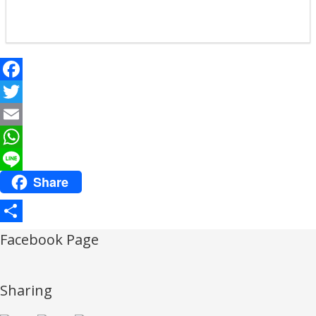
Facebook
Twitter
Email
WhatsApp
Share
Line
Share
Facebook Page
Sharing