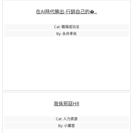
在AI時代勝出-行銷自己的�...
Cat: 職場成功法
By: 永井孝尚
我係邪惡HR
Cat: 人力資源
By: 小薯蓉