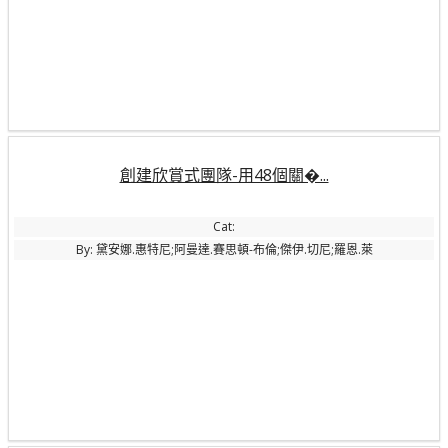
創建欣賞式團隊-用48個關�...
Cat:
By: 黛安娜.惠特尼;阿曼達.賽思頓-布倫;傑伊.切尼;羅恩.萊