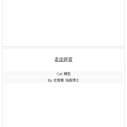
走出迷官
Cat: 轉型
By: 史賓賽. 強森博士