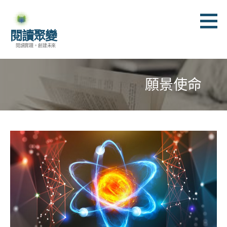
跳
至
閱讀聚變
主
閱讀實踐。創建未來
要
內
容
願景使命