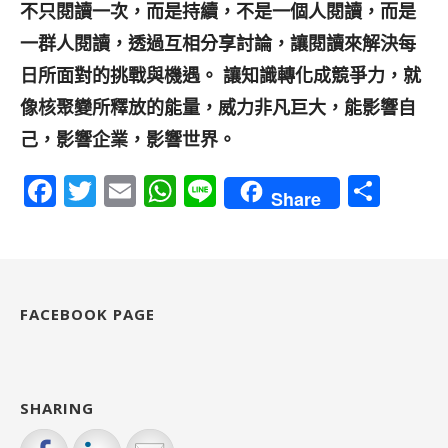
不只閱讀一次，而是持續，不是一個人閱讀，而是
一群人閱讀，透過互相分享討論，讓閱讀來解決每
日所面對的挑戰與機遇。 讓知識轉化成競爭力，就
像核聚變所釋放的能量，威力非凡巨大，能影響自
己，影響企業，影響世界。
F
T
E
W
Li
S
Share
a
w
m
h
n
h
c
it
ai
a
e
a
e
te
l
ts
re
b
r
A
FACEBOOK PAGE
o
p
o
p
k
SHARING