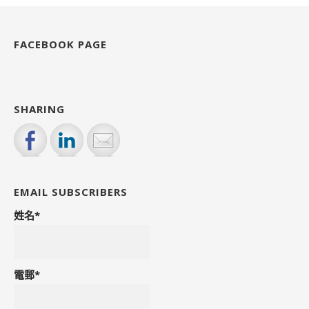
o
p
k
FACEBOOK PAGE
SHARING
EMAIL SUBSCRIBERS
姓名*
電郵*