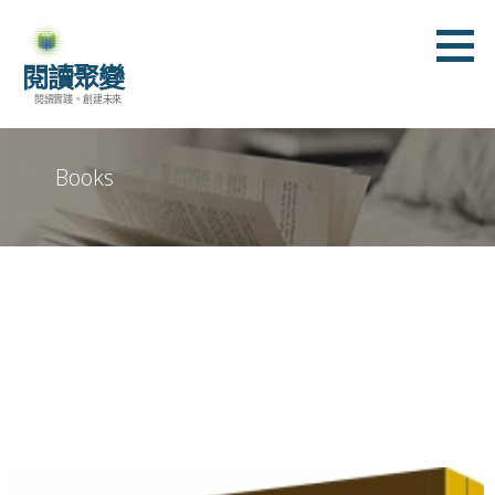
跳
至
閱讀聚變
主
閱讀實踐。創建未來
要
內
容
Books