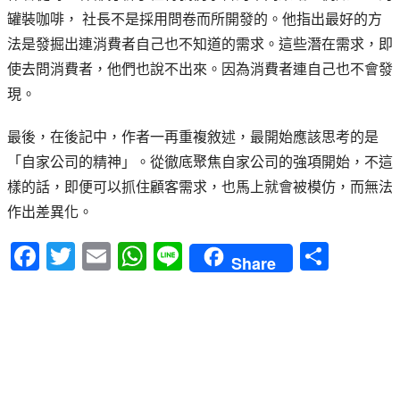
罐裝咖啡， 社長不是採用問卷而所開發的。他指出最好的方
法是發掘出連消費者自己也不知道的需求。這些潛在需求，即
使去問消費者，他們也說不出來。因為消費者連自己也不會發
現。
最後，在後記中，作者一再重複敘述，最開始應該思考的是
「自家公司的精神」。從徹底聚焦自家公司的強項開始，不這
樣的話，即便可以抓住顧客需求，也馬上就會被模仿，而無法
作出差異化。
F
T
E
W
Li
S
Share
a
w
m
h
n
h
c
it
ai
a
e
a
e
te
l
ts
re
b
r
A
o
p