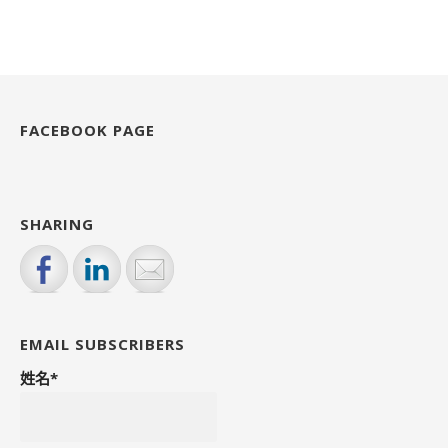
e
te
l
ts
re
b
r
A
o
p
o
p
k
FACEBOOK PAGE
SHARING
EMAIL SUBSCRIBERS
姓名*