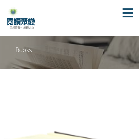
跳
至
閱讀聚變
主
閱讀實踐。創建未來
要
內
容
Books