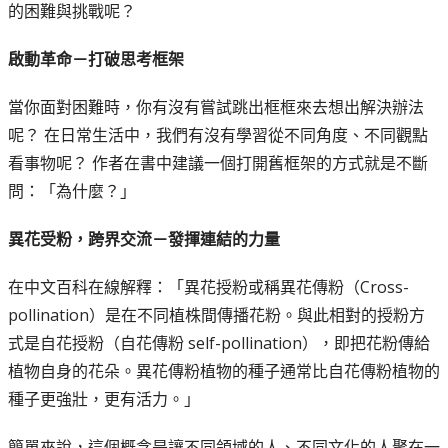
的困難與挑戰呢？
啟動革命－打破思考框架
當你面對困難時，你有沒有嘗試跳出框框來去想出解決辦法
呢？ 在日常生活中，我們有沒有學習從不同角度、不同觀點
看事物呢？ 作者在書中建議一個打開舊框架的方式就是不斷
問：「為什麼？」
異花受粉，跨界交流－發揮連結的力量
在中文百科在線解釋：「異花授粉或稱異花傳粉（Cross-
pollination）是在不同植株間傳播花粉。與此相對的授粉方
式是自花授粉（自花傳粉 self-pollination），即把花粉傳給
植物自身的花朵。異花傳粉植物的種子通常比自花傳粉植物的
種子更強壯，更有活力。」
簡單來說，這個概念是讓不同領域的人、不同文化的人聚在一