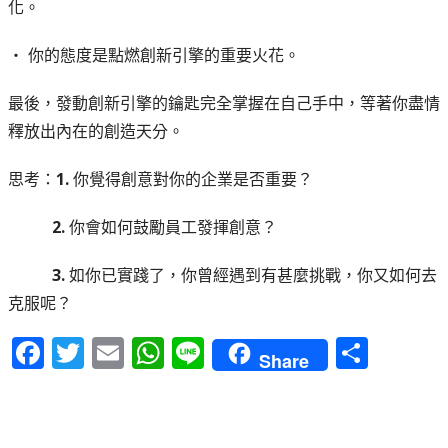
化。
‧ 你的態度是點燃創新引擎的重要火花。
最後，發動創新引擎的鑰匙完全掌握在自己手中，等著你盡情
釋放出內在的創造天分。
思考：
1.
你覺得創意對你的企業是否重要？
2.
你會如何鼓勵員工發揮創意？
3.
如你已實踐了，你曾經遇到有甚麼挑戰，你又如何去
克服呢？
F
T
E
W
Li
S
Share
a
w
m
h
n
h
c
it
ai
a
e
a