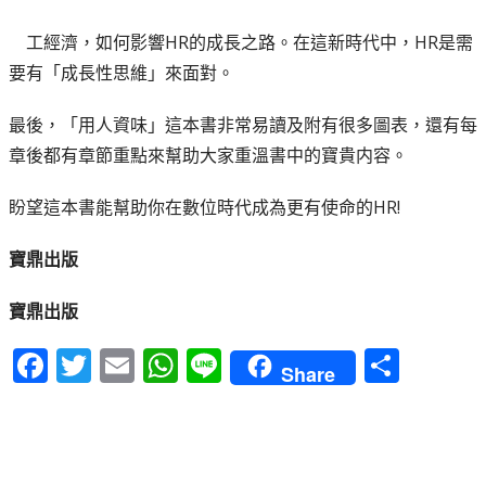
工經濟，如何影響HR的成長之路。在這新時代中，HR是需
要有「成長性思維」來面對。
最後，「用人資味」這本書非常易讀及附有很多圖表，還有每
章後都有章節重點來幫助大家重溫書中的寶貴内容。
盼望這本書能幫助你在數位時代成為更有使命的HR!
寶鼎出版
寶鼎出版
F
T
E
W
Li
S
Share
a
w
m
h
n
h
c
it
ai
a
e
a
e
te
l
ts
re