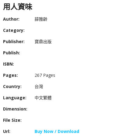
用人資味
Author:
薛雅齡
Category:
Publisher:
寶鼎出版
Publish:
ISBN:
Pages:
267 Pages
Country:
台灣
Language:
中文繁體
Dimension:
File Size:
Url:
Buy Now / Download