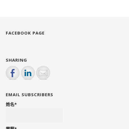
b
r
A
o
p
o
p
k
FACEBOOK PAGE
SHARING
EMAIL SUBSCRIBERS
姓名*
電郵*