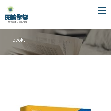
跳
至
閱讀聚變
主
閱讀實踐。創建未來
要
內
容
Books