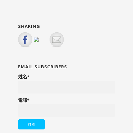
SHARING
EMAIL SUBSCRIBERS
姓名*
電郵*