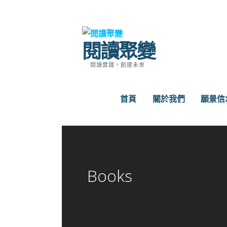
跳
至
主
閱讀聚變
要
內
閱讀實踐。創建未來
容
首頁
關於我們
願景信
Books