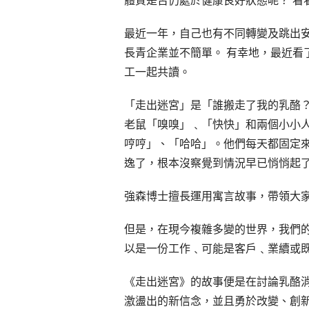
最近一年，自己也有不同轉變及跳出
長青企業並不簡單。 有幸地，最近看
工一起共讀。
「走出迷宮」是「誰搬走了我的乳酪？」的
老鼠「嗅嗅」﹑「快快」和兩個小小
哼哼」、「哈哈」。他們每天都固定
逸了，根本沒察覺到情況早已悄悄起
強森博士擅長運用寓言故事，帶領大家在困
但是，在現今複雜多變的世界，我們的
以是一份工作﹑可能是客戶﹑業續或
《走出迷宮》的故事便是在討論乳酪消
激盪出的新信念，並且勇於改變、創新及