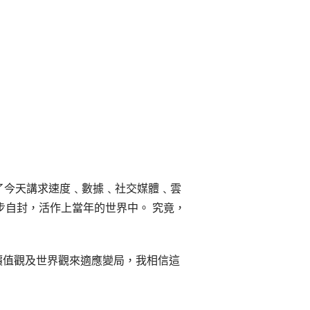
到了今天講求速度﹑數據﹑社交媒體﹑雲
步自封，活作上當年的世界中。 究竟，
價值觀及世界觀來適應變局，我相信這