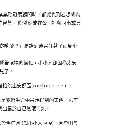
業業務發展顧問時，都感覺到若想成為
的智慧。 盼望你能在公司裡與同事或員
走了我的乳酪？」是講到迷宮住著了兩隻小
覺著環境的變化，小小人卻因為太安
見了。
區(comfort zone ) 。
以是我們生命中最想得到的東西，它可
找出屬於自己無限可能。
舊信念 (如小小人哼哼)，有些則會