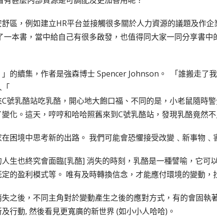
安舒區，例如建立HR平台並接觸很多關於人力資源的議題及作企
了一本書，當中給自己有很多啟發，也值得同大家一同分享書中
續集，作者是強森博士 Spencer Johnson。 「誰搬
人「
來C號乳酪站吃乳酪，開心地大飽口福、不同的是，小老鼠隨時警
了變化。這天，哼哼和哈哈照舊來到C號乳酪站，發現乳酪竟然不
境中思考新的出路。 我們可能會恐懼接受改變﹑新事物﹑害怕跳出安舒
人生也終究會面臨[乳酪] 消失的時刻，乳酪是一種譬喻，它可
既定的盈利模式等。 唯有及時轉換信念，才能應付環境的變動，
失之後，不同主角對於變動產生之後的應對方式，有的會固執著於
行動, 然後看見更寬廣的新世界 (如小小人哈哈)。