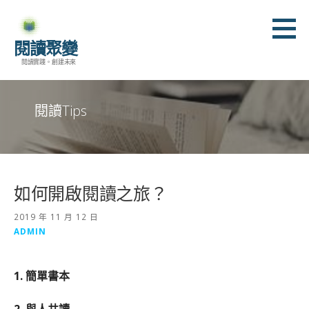
跳
至
閱讀聚變
主
閱讀實踐。創建未來
要
內
容
閱讀Tips
如何開啟閱讀之旅？
2019 年 11 月 12 日
ADMIN
1.
簡單書本
2.
與人共讀