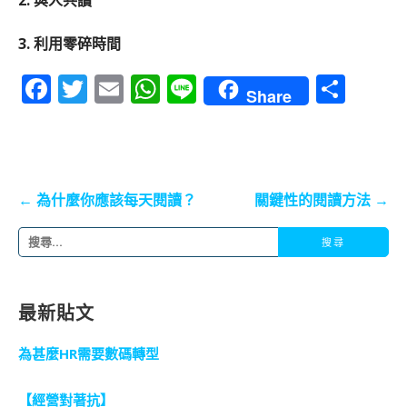
3.
利用零碎時間
F
T
E
W
Li
S
Share
a
w
m
h
n
h
c
it
ai
a
e
a
e
te
l
ts
re
b
r
A
文
← 為什麼你應該每天閱讀？
關鍵性的閱讀方法 →
章
o
p
搜
導
o
p
尋
覽
k
關
最新貼文
鍵
字
為甚麼HR需要數碼轉型
:
【經營對著抗】